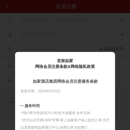
会员注册


*

*

获取验证码
*
首旅如家

网络会员注册条款&网络隐私政策

如家酒店集团网络会员注册服务条款
更新日期：2024年6月5日

同意
《首旅如家网络会员注册服务条款》
《首旅如家网络隐私政策》
一.服务时间
>我们将为您提供24小时全天候服务,全年无休。
>您可以在官网,WAP官网,掌上如家客户端上提交订单,也可
以直接致电如家预订中心,由我们来为您预订。