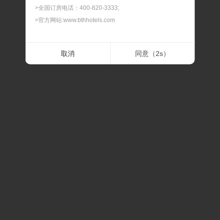
>全国订房电话：400-820-3333;
>官方网站:www.bthhotels.com
二.最晚预订时间
取消
同意（
2
s）
> 我们可以为您提供90天内的客房预订服务，如遇节假
日、会展期间或旅游旺季，建议您提前预订，以免酒店满
房。
三.最晚修改及取消时间
> 预订及担保订单的最晚修改及取消时间，在此时间内修改
或取消，不扣除房费；过最晚取消和修改的时间后，修改
或取消，我们将扣除相应房费。
四.预订确认时间
> 预订时间一般是订单提交后的30分钟内，如果预订有任
何问题，我们会在30分钟内联系通知。
五.关于价格