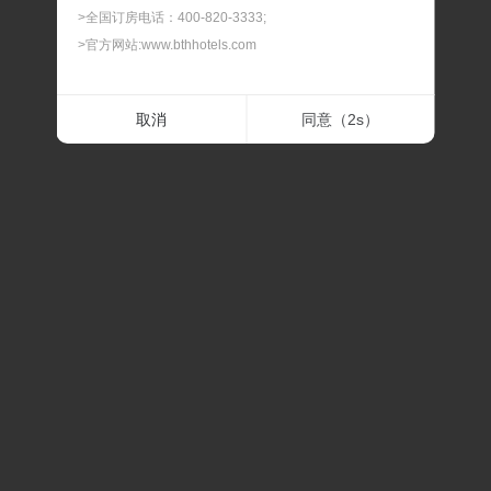
>全国订房电话：400-820-3333;
>官方网站:www.bthhotels.com
二.最晚预订时间
取消
同意（
2
s）
> 我们可以为您提供90天内的客房预订服务，如遇节假
日、会展期间或旅游旺季，建议您提前预订，以免酒店满
房。
三.最晚修改及取消时间
> 预订及担保订单的最晚修改及取消时间，在此时间内修改
或取消，不扣除房费；过最晚取消和修改的时间后，修改
或取消，我们将扣除相应房费。
四.预订确认时间
> 预订时间一般是订单提交后的30分钟内，如果预订有任
何问题，我们会在30分钟内联系通知。
五.关于价格