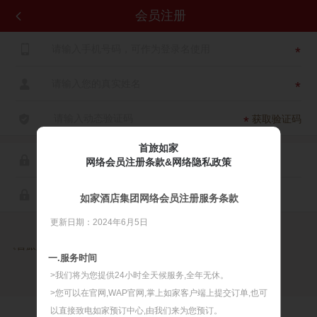
会员注册


*

*

获取验证码
*
首旅如家

网络会员注册条款&网络隐私政策

如家酒店集团网络会员注册服务条款
更新日期：2024年6月5日

同意
《首旅如家网络会员注册服务条款》
《首旅如家网络隐私政策》
一.服务时间
>我们将为您提供24小时全天候服务,全年无休。
>您可以在官网,WAP官网,掌上如家客户端上提交订单,也可
以直接致电如家预订中心,由我们来为您预订。