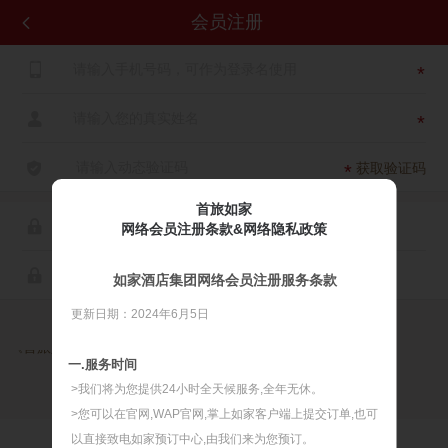
会员注册


*

*

获取验证码
*
首旅如家

网络会员注册条款&网络隐私政策

如家酒店集团网络会员注册服务条款
更新日期：2024年6月5日

同意
《首旅如家网络会员注册服务条款》
《首旅如家网络隐私政策》
一.服务时间
>我们将为您提供24小时全天候服务,全年无休。
>您可以在官网,WAP官网,掌上如家客户端上提交订单,也可
以直接致电如家预订中心,由我们来为您预订。