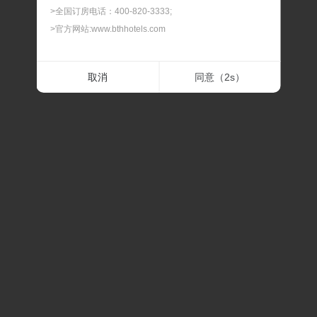
>全国订房电话：400-820-3333;
>官方网站:www.bthhotels.com
二.最晚预订时间
取消
同意（
2
s）
> 我们可以为您提供90天内的客房预订服务，如遇节假
日、会展期间或旅游旺季，建议您提前预订，以免酒店满
房。
三.最晚修改及取消时间
> 预订及担保订单的最晚修改及取消时间，在此时间内修改
或取消，不扣除房费；过最晚取消和修改的时间后，修改
或取消，我们将扣除相应房费。
四.预订确认时间
> 预订时间一般是订单提交后的30分钟内，如果预订有任
何问题，我们会在30分钟内联系通知。
五.关于价格