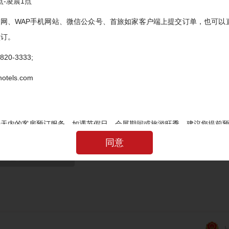
点-凌晨1点
官网、WAP手机网站、微信公众号、首旅如家客户端上提交订单，也可以
预订。
20-3333;
tels.com
会员注册服务条款》
《首旅如家网络隐私政策》
90天内的客房预订服务，如遇节假日、会展期间或旅游旺季，建议您提前
同意
间
最晚修改及取消时间，在此时间内修改或取消，不扣除房费；过最晚取消
相应房费。