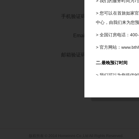
> 我们的服务时间为7
> 您可以在首旅如家
手机验证码
中心，由我们来为您
> 全国订房电话：400-8
Email
> 官方网站：www.bthho
邮箱验证码
二.最晚预订时间
《首旅如家网络
同意
> 我们可以为您提供
三.最晚修改及取消时
> 预订及担保订单的
或取消，我们将扣除
四.预订确认时间
版权所有 © 2014 Homeinns Co.,Ltd All Rights Reserved.