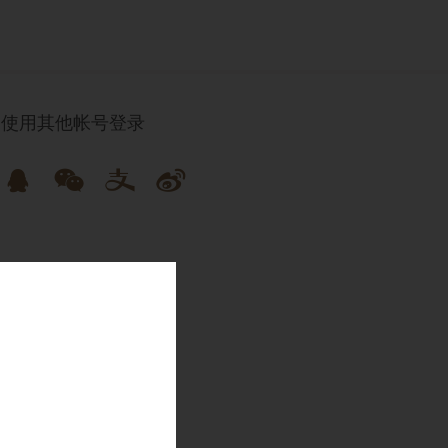
使用其他帐号登录




已是会员
直接登录