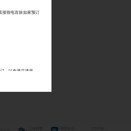
直接致电首旅如家预订
预订，以免酒店满房。
和修改的时间后，修改
上海网警
网络社会
沪ICP备