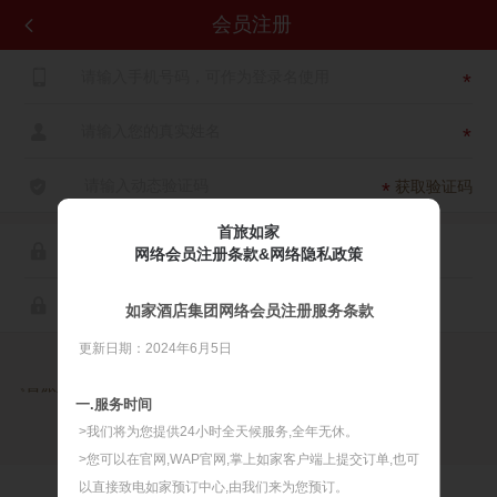
会员注册


*

*

获取验证码
*
首旅如家

网络会员注册条款&网络隐私政策

如家酒店集团网络会员注册服务条款
更新日期：2024年6月5日

同意
《首旅如家网络会员注册服务条款》
《首旅如家网络隐私政策》
一.服务时间
>我们将为您提供24小时全天候服务,全年无休。
>您可以在官网,WAP官网,掌上如家客户端上提交订单,也可
以直接致电如家预订中心,由我们来为您预订。