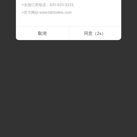
>全国订房电话：400-820-3333;
>官方网站:www.bthhotels.com
二.最晚预订时间
取消
同意（
2
s）
> 我们可以为您提供90天内的客房预订服务，如遇节假
日、会展期间或旅游旺季，建议您提前预订，以免酒店满
房。
三.最晚修改及取消时间
> 预订及担保订单的最晚修改及取消时间，在此时间内修改
或取消，不扣除房费；过最晚取消和修改的时间后，修改
或取消，我们将扣除相应房费。
四.预订确认时间
> 预订时间一般是订单提交后的30分钟内，如果预订有任
何问题，我们会在30分钟内联系通知。
五.关于价格