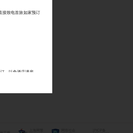
直接致电首旅如家预订
预订，以免酒店满房。
和修改的时间后，修改
上海网警
网络社会
沪ICP备