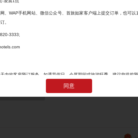
点-凌晨1点
官网、WAP手机网站、微信公众号、首旅如家客户端上提交订单，也可以
预订。
20-3333;
tels.com
会员注册服务条款》
《首旅如家网络隐私政策》
90天内的客房预订服务，如遇节假日、会展期间或旅游旺季，建议您提前
同意
间
最晚修改及取消时间，在此时间内修改或取消，不扣除房费；过最晚取消
相应房费。