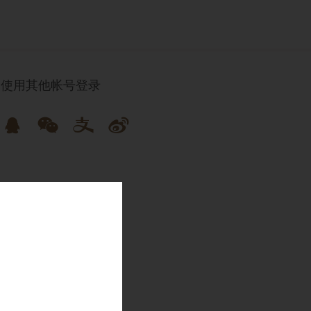
使用其他帐号登录




已是会员
直接登录