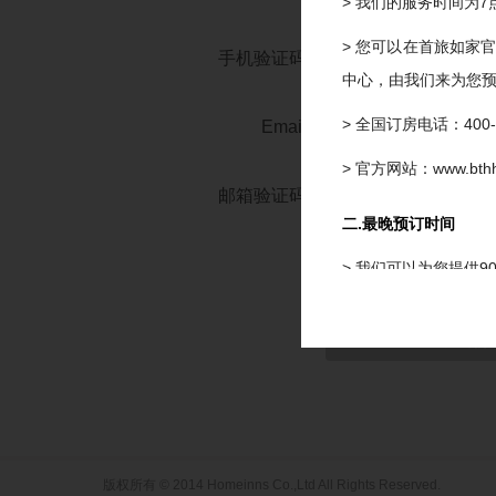
> 我们的服务时间为7
> 您可以在首旅如家
手机验证码
中心，由我们来为您
> 全国订房电话：400-8
Email
> 官方网站：www.bthho
邮箱验证码
二.最晚预订时间
《首旅如家网络
同意
> 我们可以为您提供
三.最晚修改及取消时
> 预订及担保订单的
或取消，我们将扣除
四.预订确认时间
版权所有 © 2014 Homeinns Co.,Ltd All Rights Reserved.