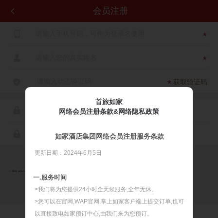
会员注册


*

*

获取验证码
*
首旅如家

网络会员注册条款&网络隐私政策

如家酒店集团网络会员注册服务条款
更新日期：2024年6月5日

同意
《首旅如家网络会员注册服务条款》
《首旅如家网络隐私政策》
一.服务时间
>我们将为您提供24小时全天候服务,全年无休。
>您可以在官网,WAP官网,掌上如家客户端上提交订单,也可
以直接致电如家预订中心,由我们来为您预订。