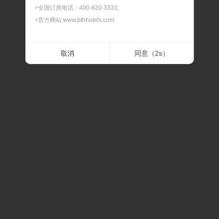
>全国订房电话：400-820-3333;
>官方网站:www.bthhotels.com
二.最晚预订时间
取消
同意（
2
s）
> 我们可以为您提供90天内的客房预订服务，如遇节假
日、会展期间或旅游旺季，建议您提前预订，以免酒店满
房。
三.最晚修改及取消时间
> 预订及担保订单的最晚修改及取消时间，在此时间内修改
或取消，不扣除房费；过最晚取消和修改的时间后，修改
或取消，我们将扣除相应房费。
四.预订确认时间
> 预订时间一般是订单提交后的30分钟内，如果预订有任
何问题，我们会在30分钟内联系通知。
五.关于价格