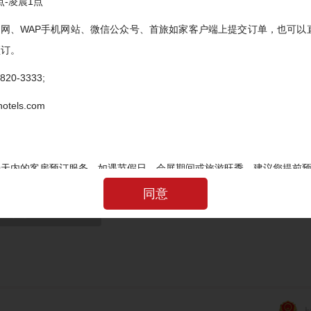
点-凌晨1点
官网、WAP手机网站、微信公众号、首旅如家客户端上提交订单，也可以
预订。
20-3333;
tels.com
会员注册服务条款》
《首旅如家网络隐私政策》
90天内的客房预订服务，如遇节假日、会展期间或旅游旺季，建议您提前
同意
间
最晚修改及取消时间，在此时间内修改或取消，不扣除房费；过最晚取消
相应房费。