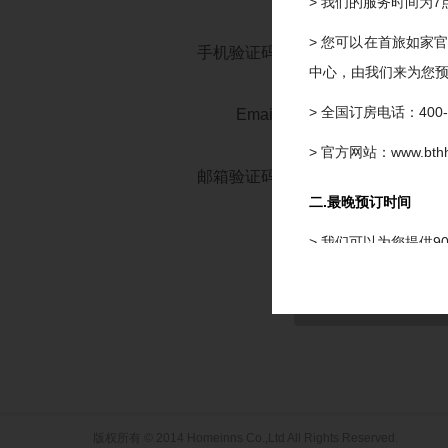
> 我们的服务时间为7
> 您可以在首旅如家
手机验证码
中心，由我们来为您
> 全国订房电话：400-8
Email
> 官方网站：www.bthho
邮箱验证码
二.最晚预订时间
《首旅如家网络
同意
> 我们可以为您提供
三.最晚修改及取消时
> 预订及担保订单的
或取消，我们将扣除
四.预订确认时间
版权所有 © 2014 Homeinns Co.,Ltd All Rights Reserved.