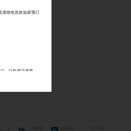
直接致电首旅如家预订
预订，以免酒店满房。
和修改的时间后，修改
上海网警
网络社会
沪ICP备