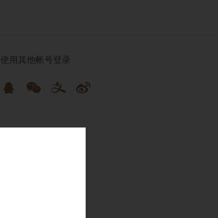
使用其他帐号登录




已是会员
直接登录