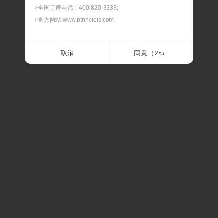
>全国订房电话：400-820-3333;
>官方网站:www.bthhotels.com
二.最晚预订时间
取消
同意（
1
s）
> 我们可以为您提供90天内的客房预订服务，如遇节假
日、会展期间或旅游旺季，建议您提前预订，以免酒店满
房。
三.最晚修改及取消时间
> 预订及担保订单的最晚修改及取消时间，在此时间内修改
或取消，不扣除房费；过最晚取消和修改的时间后，修改
或取消，我们将扣除相应房费。
四.预订确认时间
> 预订时间一般是订单提交后的30分钟内，如果预订有任
何问题，我们会在30分钟内联系通知。
五.关于价格