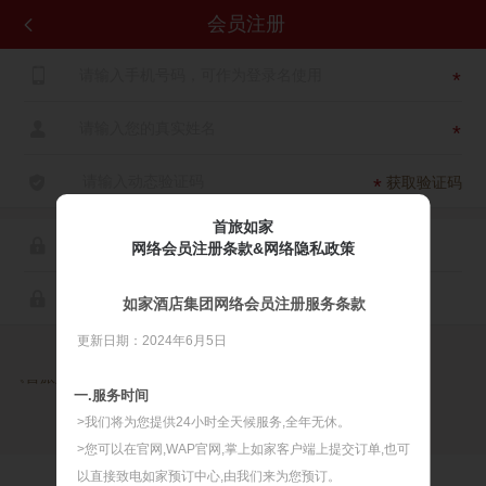
会员注册


*

*

获取验证码
*
首旅如家

网络会员注册条款&网络隐私政策

如家酒店集团网络会员注册服务条款
更新日期：2024年6月5日

同意
《首旅如家网络会员注册服务条款》
《首旅如家网络隐私政策》
一.服务时间
>我们将为您提供24小时全天候服务,全年无休。
>您可以在官网,WAP官网,掌上如家客户端上提交订单,也可
以直接致电如家预订中心,由我们来为您预订。