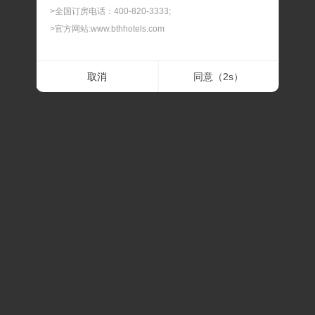
>全国订房电话：400-820-3333;
>官方网站:www.bthhotels.com
二.最晚预订时间
取消
同意（
1
s）
> 我们可以为您提供90天内的客房预订服务，如遇节假
日、会展期间或旅游旺季，建议您提前预订，以免酒店满
房。
三.最晚修改及取消时间
> 预订及担保订单的最晚修改及取消时间，在此时间内修改
或取消，不扣除房费；过最晚取消和修改的时间后，修改
或取消，我们将扣除相应房费。
四.预订确认时间
> 预订时间一般是订单提交后的30分钟内，如果预订有任
何问题，我们会在30分钟内联系通知。
五.关于价格