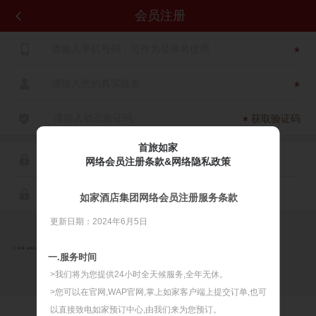
会员注册


*

*

获取验证码
*
首旅如家

网络会员注册条款&网络隐私政策

如家酒店集团网络会员注册服务条款
更新日期：2024年6月5日

同意
《首旅如家网络会员注册服务条款》
《首旅如家网络隐私政策》
一.服务时间
>我们将为您提供24小时全天候服务,全年无休。
>您可以在官网,WAP官网,掌上如家客户端上提交订单,也可
以直接致电如家预订中心,由我们来为您预订。