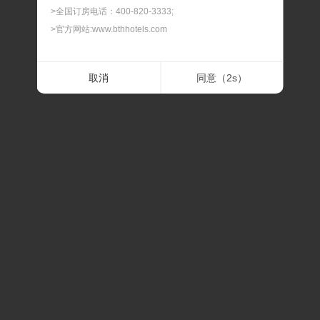
>全国订房电话：400-820-3333;
>官方网站:www.bthhotels.com
二.最晚预订时间
取消
同意（
2
s）
> 我们可以为您提供90天内的客房预订服务，如遇节假
日、会展期间或旅游旺季，建议您提前预订，以免酒店满
房。
三.最晚修改及取消时间
> 预订及担保订单的最晚修改及取消时间，在此时间内修改
或取消，不扣除房费；过最晚取消和修改的时间后，修改
或取消，我们将扣除相应房费。
四.预订确认时间
> 预订时间一般是订单提交后的30分钟内，如果预订有任
何问题，我们会在30分钟内联系通知。
五.关于价格