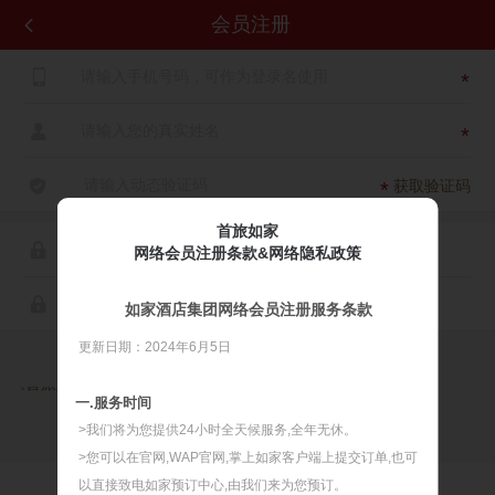
会员注册


*

*

获取验证码
*
首旅如家

网络会员注册条款&网络隐私政策

如家酒店集团网络会员注册服务条款
更新日期：2024年6月5日

同意
《首旅如家网络会员注册服务条款》
《首旅如家网络隐私政策》
一.服务时间
>我们将为您提供24小时全天候服务,全年无休。
>您可以在官网,WAP官网,掌上如家客户端上提交订单,也可
以直接致电如家预订中心,由我们来为您预订。