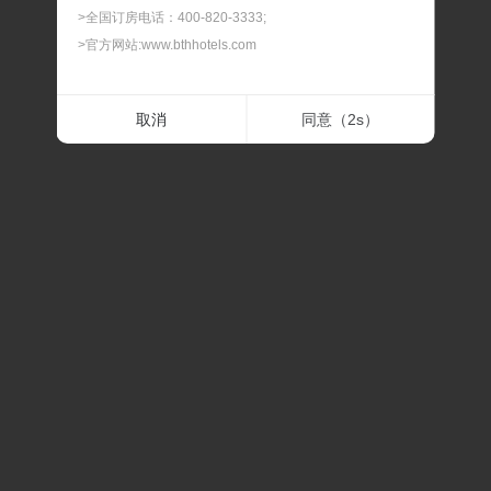
>全国订房电话：400-820-3333;
>官方网站:www.bthhotels.com
二.最晚预订时间
取消
同意（
1
s）
> 我们可以为您提供90天内的客房预订服务，如遇节假
日、会展期间或旅游旺季，建议您提前预订，以免酒店满
房。
三.最晚修改及取消时间
> 预订及担保订单的最晚修改及取消时间，在此时间内修改
或取消，不扣除房费；过最晚取消和修改的时间后，修改
或取消，我们将扣除相应房费。
四.预订确认时间
> 预订时间一般是订单提交后的30分钟内，如果预订有任
何问题，我们会在30分钟内联系通知。
五.关于价格