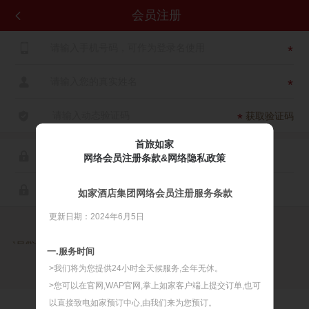
会员注册


*

*

获取验证码
*
首旅如家

网络会员注册条款&网络隐私政策

如家酒店集团网络会员注册服务条款
更新日期：2024年6月5日

同意
《首旅如家网络会员注册服务条款》
《首旅如家网络隐私政策》
一.服务时间
>我们将为您提供24小时全天候服务,全年无休。
>您可以在官网,WAP官网,掌上如家客户端上提交订单,也可
以直接致电如家预订中心,由我们来为您预订。