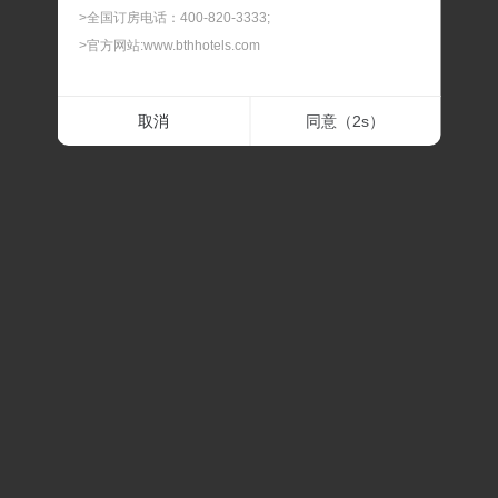
>全国订房电话：400-820-3333;
>官方网站:www.bthhotels.com
二.最晚预订时间
取消
同意（
2
s）
> 我们可以为您提供90天内的客房预订服务，如遇节假
日、会展期间或旅游旺季，建议您提前预订，以免酒店满
房。
三.最晚修改及取消时间
> 预订及担保订单的最晚修改及取消时间，在此时间内修改
或取消，不扣除房费；过最晚取消和修改的时间后，修改
或取消，我们将扣除相应房费。
四.预订确认时间
> 预订时间一般是订单提交后的30分钟内，如果预订有任
何问题，我们会在30分钟内联系通知。
五.关于价格