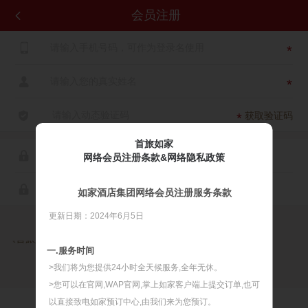
会员注册


*

*

获取验证码
*
首旅如家

网络会员注册条款&网络隐私政策

如家酒店集团网络会员注册服务条款
更新日期：2024年6月5日

同意
《首旅如家网络会员注册服务条款》
《首旅如家网络隐私政策》
一.服务时间
>我们将为您提供24小时全天候服务,全年无休。
>您可以在官网,WAP官网,掌上如家客户端上提交订单,也可
以直接致电如家预订中心,由我们来为您预订。