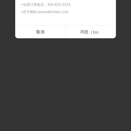
>全国订房电话：400-820-3333;
>官方网站:www.bthhotels.com
二.最晚预订时间
取消
同意（
1
s）
> 我们可以为您提供90天内的客房预订服务，如遇节假
日、会展期间或旅游旺季，建议您提前预订，以免酒店满
房。
三.最晚修改及取消时间
> 预订及担保订单的最晚修改及取消时间，在此时间内修改
或取消，不扣除房费；过最晚取消和修改的时间后，修改
或取消，我们将扣除相应房费。
四.预订确认时间
> 预订时间一般是订单提交后的30分钟内，如果预订有任
何问题，我们会在30分钟内联系通知。
五.关于价格