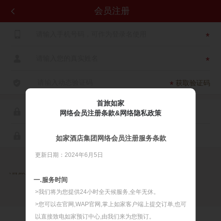
会员注册


*

*

获取验证码
*
首旅如家

网络会员注册条款&网络隐私政策

如家酒店集团网络会员注册服务条款
更新日期：2024年6月5日

同意
《首旅如家网络会员注册服务条款》
《首旅如家网络隐私政策》
一.服务时间
>我们将为您提供24小时全天候服务,全年无休。
>您可以在官网,WAP官网,掌上如家客户端上提交订单,也可
以直接致电如家预订中心,由我们来为您预订。