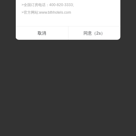
>全国订房电话：400-820-3333;
>官方网站:www.bthhotels.com
二.最晚预订时间
取消
同意（
2
s）
> 我们可以为您提供90天内的客房预订服务，如遇节假
日、会展期间或旅游旺季，建议您提前预订，以免酒店满
房。
三.最晚修改及取消时间
> 预订及担保订单的最晚修改及取消时间，在此时间内修改
或取消，不扣除房费；过最晚取消和修改的时间后，修改
或取消，我们将扣除相应房费。
四.预订确认时间
> 预订时间一般是订单提交后的30分钟内，如果预订有任
何问题，我们会在30分钟内联系通知。
五.关于价格