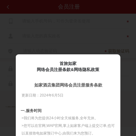
会员注册


*

*

获取验证码
*
首旅如家

网络会员注册条款&网络隐私政策

如家酒店集团网络会员注册服务条款
更新日期：2024年6月5日

同意
《首旅如家网络会员注册服务条款》
《首旅如家网络隐私政策》
一.服务时间
>我们将为您提供24小时全天候服务,全年无休。
>您可以在官网,WAP官网,掌上如家客户端上提交订单,也可
以直接致电如家预订中心,由我们来为您预订。